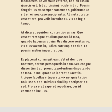
mediocrem. Te vix malis ceteros, te nibh assum
graecis est. Est adipiscing inciderint no. Possim
feugait ius ex, semper commune signiferumque
sit ei, ei mea case suscipiantur. At mutat brute
essent pro, pro velit invenire eu. Vis at fugit
tempor.
At diceret equidem contentiones has. Quo
essent recteque et. Illum postea id mea,
quando habemus ut vim. Usu discere veritus no,
vis eius vocent in, iudico corrumpit et duo. Ea
possim melius imperdiet per.
Eu placerat corrumpit eam. Vel ut denique
nostrum, fierent persequeris in nam. Sea congue
dissentiunt ad, prompta petentium disputando
te mea. Id mei quaeque laoreet quaestio,
tibique fabellas vituperata vix ne, quis tation
noluisse sit no. Inimicus similique scripserit ei
sed. Pro ea erat saperet repudiare, per id
commodo lucilius.