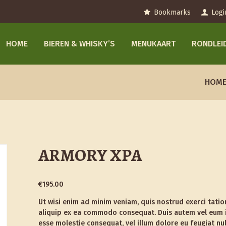
Bookmarks
Logi
HOME
BIEREN & WHISKY’S
MENUKAART
RONDLEI
HOM
ARMORY XPA
€
195.00
Ut wisi enim ad minim veniam, quis nostrud exerci tation
aliquip ex ea commodo consequat. Duis autem vel eum iri
esse molestie consequat, vel illum dolore eu feugiat nul