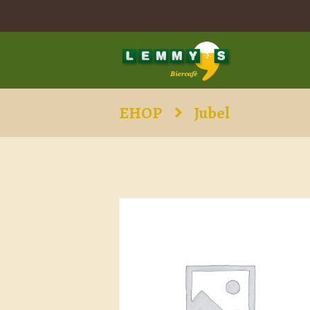
EHOP
Jubel