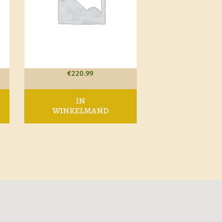
€
220.99
IN
WINKELMAND