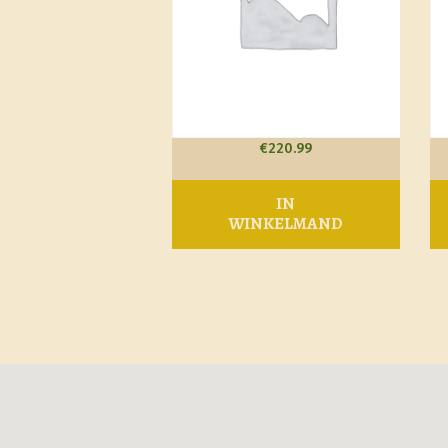
€
220.99
IN
WINKELMAND