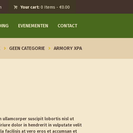
n
Your cart:
0 Items
-
€0.00
DING
EVENEMENTEN
CONTACT
E
GEEN CATEGORIE
ARMORY XPA
 ullamcorper suscipit lobortis nisl ut
ure dolor in hendrerit in vulputate velit
la facilisis at vero eros et accumsan et